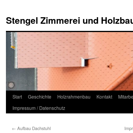
Zum
Inhalt
Stengel Zimmerei und Holzb
springen
Start
Geschichte
Holzrahmenbau
Kontakt
Mitarbe
Impressum / Datenschutz
←
Aufbau Dachstuhl
Imp