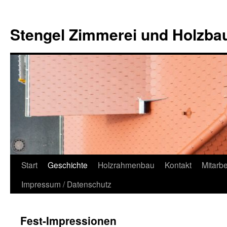
Zum
Inhalt
Stengel Zimmerei und Holzb
springen
Start
Geschichte
Holzrahmenbau
Kontakt
Mitarbe
Impressum / Datenschutz
Fest-Impressionen