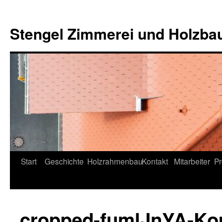
Zum
Inhalt
Stengel Zimmerei und Holzb
springen
Start
Geschichte
Holzrahmenbau
Kontakt
Mitarbeiter
Pr
cropped-fumlJnYA-Kop